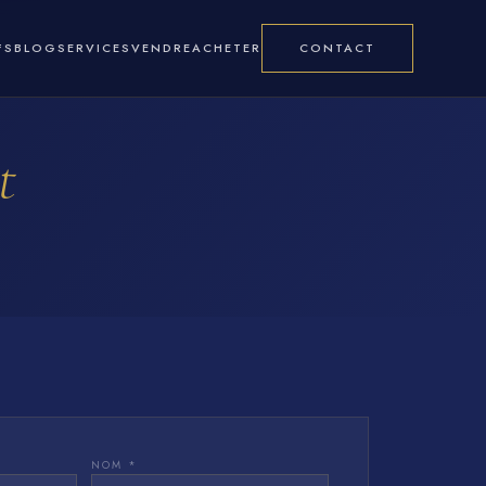
FS
BLOG
SERVICES
VENDRE
ACHETER
CONTACT
t
NOM *