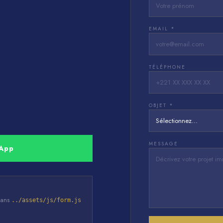
EMAIL *
TÉLÉPHONE
OBJET *
MESSAGE
sApp
 dans
../assets/js/form.js