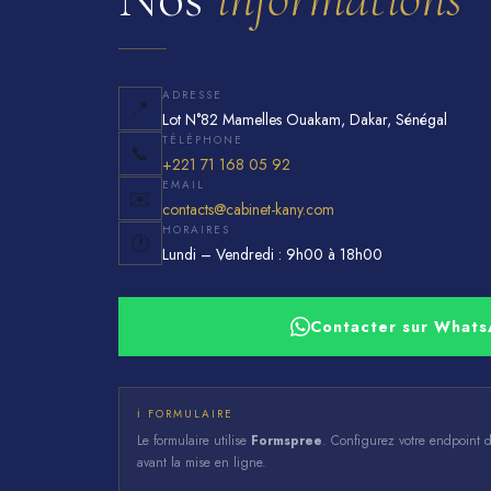
ADRESSE
📍
Lot N°82 Mamelles Ouakam, Dakar, Sénégal
TÉLÉPHONE
📞
+221 71 168 05 92
EMAIL
✉️
contacts@cabinet-kany.com
HORAIRES
🕐
Lundi – Vendredi : 9h00 à 18h00
Contacter sur What
ℹ️ FORMULAIRE
Le formulaire utilise
Formspree
. Configurez votre endpoint
avant la mise en ligne.